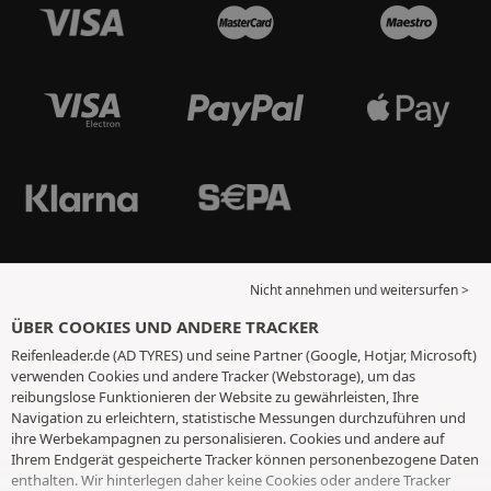
Nicht annehmen und weitersurfen >
ÜBER COOKIES UND ANDERE TRACKER
Reifenleader.de (AD TYRES) und seine Partner (Google, Hotjar, Microsoft)
verwenden Cookies und andere Tracker (Webstorage), um das
reibungslose Funktionieren der Website zu gewährleisten, Ihre
Navigation zu erleichtern, statistische Messungen durchzuführen und
ihre Werbekampagnen zu personalisieren. Cookies und andere auf
Ihrem Endgerät gespeicherte Tracker können personenbezogene Daten
enthalten. Wir hinterlegen daher keine Cookies oder andere Tracker