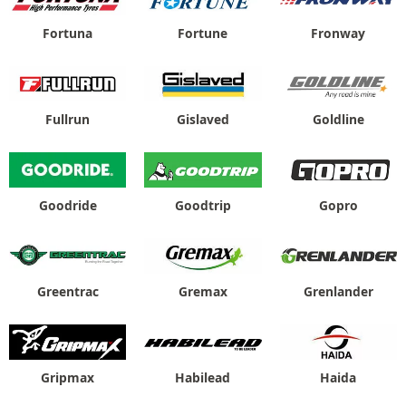
Fortuna
Fortune
Fronway
Fullrun
Gislaved
Goldline
Goodride
Goodtrip
Gopro
Greentrac
Gremax
Grenlander
Gripmax
Habilead
Haida