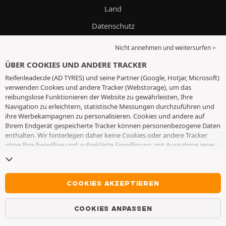
Land
Datenschutz
Cookies
Nicht annehmen und weitersurfen >
ÜBER COOKIES UND ANDERE TRACKER
INFORMATIONEN
Reifenleader.de (AD TYRES) und seine Partner (Google, Hotjar, Microsoft)
verwenden Cookies und andere Tracker (Webstorage), um das
reibungslose Funktionieren der Website zu gewährleisten, Ihre
PKW-Reifen
Navigation zu erleichtern, statistische Messungen durchzuführen und
Stahlfelgen
ihre Werbekampagnen zu personalisieren. Cookies und andere auf
Ihrem Endgerät gespeicherte Tracker können personenbezogene Daten
Alufelgen
enthalten. Wir hinterlegen daher keine Cookies oder andere Tracker
ohne Ihre freiwillige und aufgeklärte Einwilligung, mit Ausnahme jener,
Schneeketten
die für den Betrieb der Webseite unerlässlich sind. Wir speichern Ihre
Auswahl für einen Zeitraum von 6 Monaten. Sie können Ihre
Shop
Einwilligung jederzeit widerrufen, indem Sie die Webseite
Cookies und
andere Tracker
besuchen. Sie haben die Möglichkeit, Ihre Navigation
COOKIES AKZEPTIEREN
Öl
fortzusetzen, ohne die Hinterlegung von Cookies oder anderen
Reifeninfos
Trackern zu akzeptieren. Die Ablehnung hat keinen Einfluss auf Ihren
COOKIES ANPASSEN
Zugriff zu den angebotenen Dienstleistungen AD TYRES. Weitere
Lieferung und Montage
Informationen finden Sie auf der
Webseite Cookies und andere Tracker
.