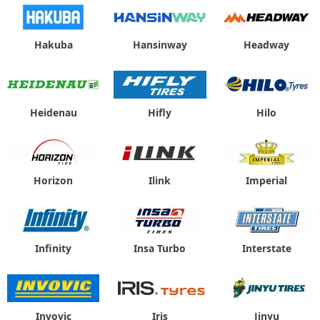
Hakuba
Hansinway
Headway
Heidenau
Hifly
Hilo
Horizon
Ilink
Imperial
Infinity
Insa Turbo
Interstate
Invovic
Iris
Jinyu