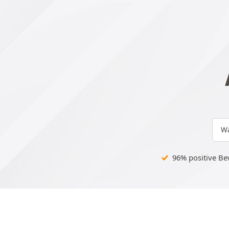
Wä
96% positive B