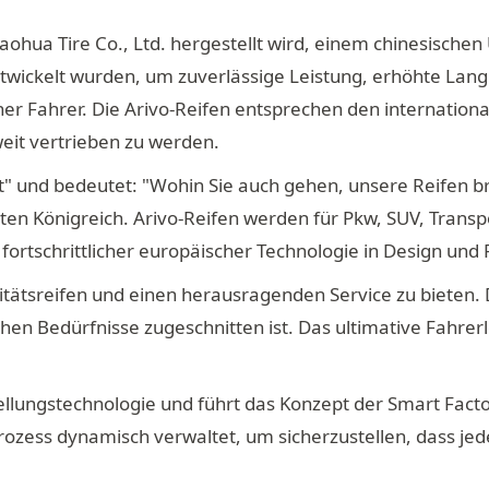
Haohua Tire Co., Ltd. hergestellt wird, einem chinesisc
ntwickelt wurden, um zuverlässige Leistung, erhöhte Langl
ahrer. Die Arivo-Reifen entsprechen den internationale
eit vertrieben zu werden.
" und bedeutet: "Wohin Sie auch gehen, unsere Reifen brin
n Königreich. Arivo-Reifen werden für Pkw, SUV, Transpo
 fortschrittlicher europäischer Technologie in Design und 
itätsreifen und einen herausragenden Service zu bieten. Da
chen Bedürfnisse zugeschnitten ist. Das ultimative Fahrerl
ellungstechnologie und führt das Konzept der Smart Facto
Prozess dynamisch verwaltet, um sicherzustellen, dass je