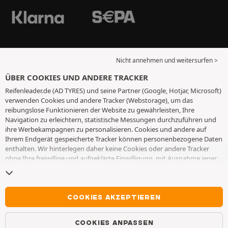
Nicht annehmen und weitersurfen >
ÜBER COOKIES UND ANDERE TRACKER
Reifenleader.de (AD TYRES) und seine Partner (Google, Hotjar, Microsoft)
verwenden Cookies und andere Tracker (Webstorage), um das
reibungslose Funktionieren der Website zu gewährleisten, Ihre
Navigation zu erleichtern, statistische Messungen durchzuführen und
ihre Werbekampagnen zu personalisieren. Cookies und andere auf
Ihrem Endgerät gespeicherte Tracker können personenbezogene Daten
enthalten. Wir hinterlegen daher keine Cookies oder andere Tracker
ohne Ihre freiwillige und aufgeklärte Einwilligung, mit Ausnahme jener,
die für den Betrieb der Webseite unerlässlich sind. Wir speichern Ihre
Auswahl für einen Zeitraum von 6 Monaten. Sie können Ihre
Einwilligung jederzeit widerrufen, indem Sie die Webseite
Cookies und
andere Tracker
besuchen. Sie haben die Möglichkeit, Ihre Navigation
COOKIES AKZEPTIEREN
fortzusetzen, ohne die Hinterlegung von Cookies oder anderen
Trackern zu akzeptieren. Die Ablehnung hat keinen Einfluss auf Ihren
COOKIES ANPASSEN
Zugriff zu den angebotenen Dienstleistungen AD TYRES. Weitere