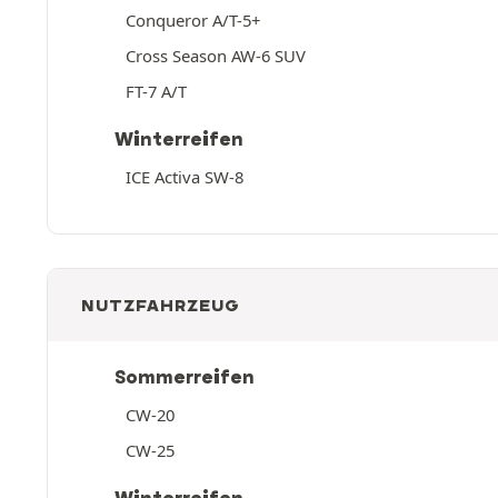
Conqueror A/T-5+
Cross Season AW-6 SUV
FT-7 A/T
Winterreifen
ICE Activa SW-8
NUTZFAHRZEUG
Sommerreifen
CW-20
CW-25