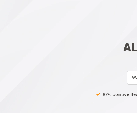
A
Wä
87% positive B