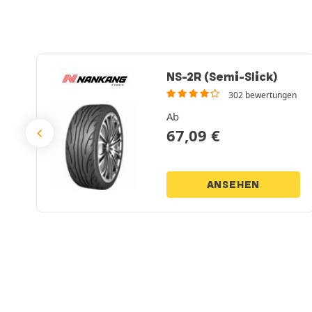
NS-2R
(Semi-Slick)
302 bewertungen
Ab
67,09
€
ANSEHEN