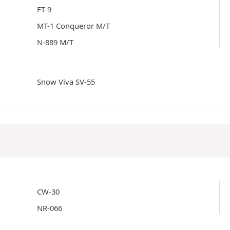
FT-9
MT-1 Conqueror M/T
N-889 M/T
Snow Viva SV-55
CW-30
NR-066