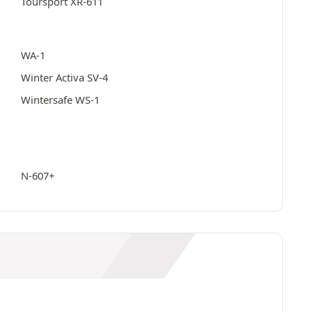
Toursport XR-611
WA-1
Winter Activa SV-4
Wintersafe WS-1
N-607+