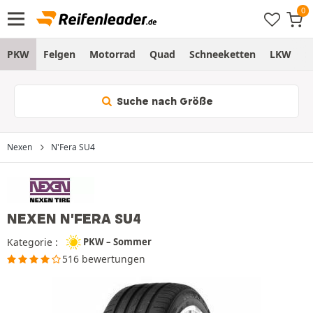
PKW
Felgen
Motorrad
Quad
Schneeketten
LKW
S
Suche nach Größe
Nexen
N'Fera SU4
NEXEN N'FERA SU4
Kategorie :
PKW – Sommer
516 bewertungen