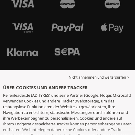
Nicht annehmen und weitersurfen >
ÜBER COOKIES UND ANDERE TRACKER
Reifenleader.de (AD TYRES) und seine Partner (Google, Hotjar, Microsoft)
verwenden Cookies und andere Tracker (Webstorage), um das
reibungslose Funktionieren der Website zu gewährleisten, Ihre
Navigation zu erleichtern, statistische Messungen durchzuführen und
ihre Werbekampagnen zu personalisieren. Cookies und andere auf
Ihrem Endgerät gespeicherte Tracker können personenbezogene Daten
enthalten. Wir hinterlegen daher keine Cookies oder andere Tracker