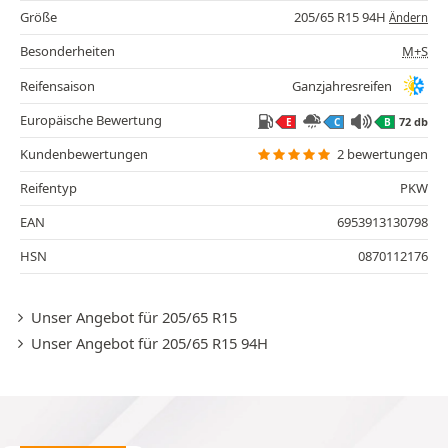
Größe
205/65 R15 94H
Ändern
Besonderheiten
M+S
Reifensaison
Ganzjahresreifen
Europäische Bewertung
72 db
E
C
B
Kundenbewertungen
2 bewertungen
Reifentyp
PKW
EAN
6953913130798
HSN
0870112176
Unser Angebot für 205/65 R15
Unser Angebot für 205/65 R15 94H