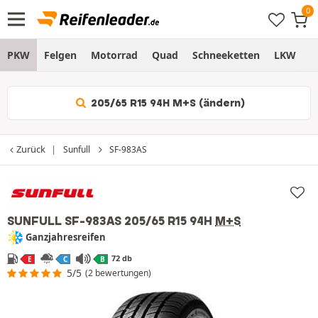
PKW
Felgen
Motorrad
Quad
Schneeketten
LKW
S
205/65 R15 94H M+S (ändern)
Zurück
Sunfull
SF-983AS
SUNFULL SF-983AS
205/65 R15 94H
M+S
Ganzjahresreifen
72 db
E
C
B
5/5
(2 bewertungen)