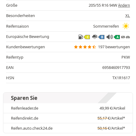
Größe
205/55 R16 94W
Ändern
Besonderheiten
XL
Reifensaison
Sommerreifen
Europäische Bewertung
69 db
C
B
A
Kundenbewertungen
197 bewertungen
Reifentyp
PKW
EAN
6958460917793
HSN
TX1R1617
Sparen Sie
Reifenleader.de
49,99
€
/Artikel
Reifendirekt.de
55,17
€
/Artikel*
Reifen.auto.check24.de
50,16
€
/Artikel*