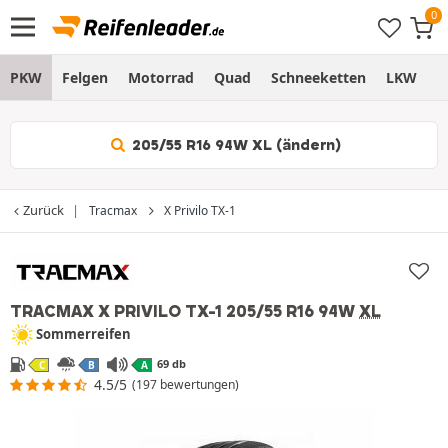
PKW
Felgen
Motorrad
Quad
Schneeketten
LKW
S
205/55 R16 94W XL (ändern)
Zurück
Tracmax
X Privilo TX-1
TRACMAX X PRIVILO TX-1
205/55 R16 94W
XL
Sommerreifen
69 db
C
B
A
4.5/5
(197 bewertungen)