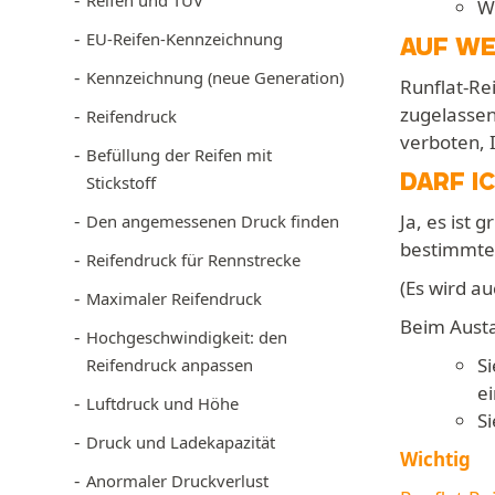
Reifen und TÜV
We
EU-Reifen-Kennzeichnung
AUF WE
Kennzeichnung (neue Generation)
Runflat-Re
zugelassen
Reifendruck
verboten, 
Befüllung der Reifen mit
DARF I
Stickstoff
Ja, es ist 
Den angemessenen Druck finden
bestimmte
Reifendruck für Rennstrecke
(Es wird a
Maximaler Reifendruck
Beim Austa
Hochgeschwindigkeit: den
S
Reifendruck anpassen
e
Luftdruck und Höhe
S
Druck und Ladekapazität
Wichtig
Anormaler Druckverlust