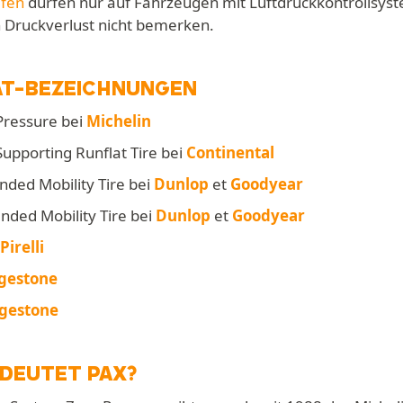
ifen
dürfen nur auf Fahrzeugen mit Luftdruckkontrollsys
 Druckverlust nicht bemerken.
AT-BEZEICHNUNGEN
Pressure bei
Michelin
Supporting Runflat Tire bei
Continental
nded Mobility Tire bei
Dunlop
et
Goodyear
nded Mobility Tire bei
Dunlop
et
Goodyear
Pirelli
gestone
dgestone
DEUTET PAX?