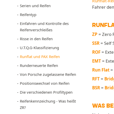
Runflat-Re
Serien und Reifen
Fahrer den
Reifentyp
Einfahren und Kontrolle des
RUNFL
Reifenverschleißes
ZP
= Zero 
Risse in den Reifen
SSR
= Self 
U.T.Q.G-Klassifizierung
ROF
= Exte
Runflat und PAX Reifen
EMT
= Exte
Runderneuerte Reifen
Run Flat
=
Von Porsche zugelassene Reifen
RFT
=
Brid
Positionswechsel von Reifen
BSR
=
Bri
Die verschiedenen Profiltypen
Reifenkennzeichung - Was heißt
WAS BE
ZR?