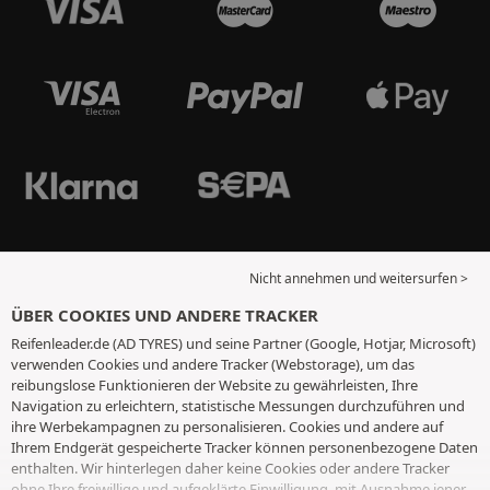
Nicht annehmen und weitersurfen >
ÜBER COOKIES UND ANDERE TRACKER
Reifenleader.de (AD TYRES) und seine Partner (Google, Hotjar, Microsoft)
verwenden Cookies und andere Tracker (Webstorage), um das
reibungslose Funktionieren der Website zu gewährleisten, Ihre
Navigation zu erleichtern, statistische Messungen durchzuführen und
ihre Werbekampagnen zu personalisieren. Cookies und andere auf
Ihrem Endgerät gespeicherte Tracker können personenbezogene Daten
enthalten. Wir hinterlegen daher keine Cookies oder andere Tracker
ohne Ihre freiwillige und aufgeklärte Einwilligung, mit Ausnahme jener,