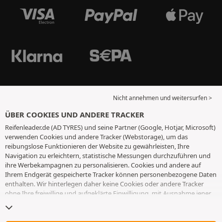
Nicht annehmen und weitersurfen >
ÜBER COOKIES UND ANDERE TRACKER
Reifenleader.de (AD TYRES) und seine Partner (Google, Hotjar, Microsoft)
verwenden Cookies und andere Tracker (Webstorage), um das
reibungslose Funktionieren der Website zu gewährleisten, Ihre
Navigation zu erleichtern, statistische Messungen durchzuführen und
ihre Werbekampagnen zu personalisieren. Cookies und andere auf
Ihrem Endgerät gespeicherte Tracker können personenbezogene Daten
enthalten. Wir hinterlegen daher keine Cookies oder andere Tracker
ohne Ihre freiwillige und aufgeklärte Einwilligung, mit Ausnahme jener,
die für den Betrieb der Webseite unerlässlich sind. Wir speichern Ihre
Auswahl für einen Zeitraum von 6 Monaten. Sie können Ihre
Einwilligung jederzeit widerrufen, indem Sie die Webseite
Cookies und