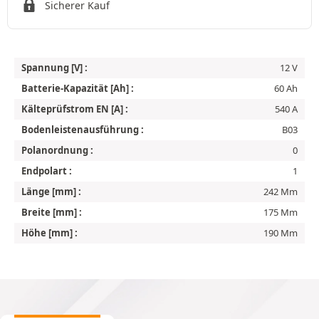
Sicherer Kauf
Spannung [V] :
12 V
Batterie-Kapazität [Ah] :
60 Ah
Kälteprüfstrom EN [A] :
540 A
Bodenleistenausführung :
B03
Polanordnung :
0
Endpolart :
1
Länge [mm] :
242 Mm
Breite [mm] :
175 Mm
Höhe [mm] :
190 Mm