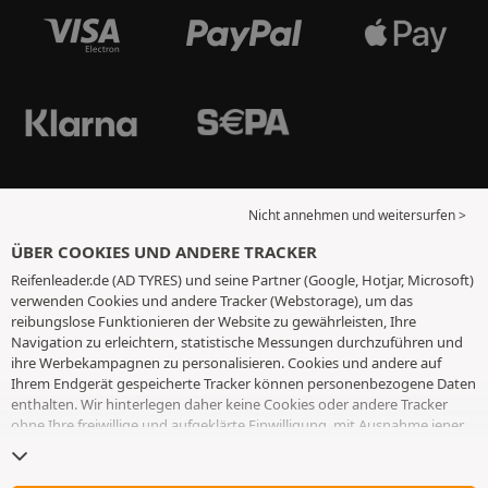
Nicht annehmen und weitersurfen >
ÜBER COOKIES UND ANDERE TRACKER
Reifenleader.de (AD TYRES) und seine Partner (Google, Hotjar, Microsoft)
verwenden Cookies und andere Tracker (Webstorage), um das
reibungslose Funktionieren der Website zu gewährleisten, Ihre
Navigation zu erleichtern, statistische Messungen durchzuführen und
ihre Werbekampagnen zu personalisieren. Cookies und andere auf
Ihrem Endgerät gespeicherte Tracker können personenbezogene Daten
enthalten. Wir hinterlegen daher keine Cookies oder andere Tracker
ohne Ihre freiwillige und aufgeklärte Einwilligung, mit Ausnahme jener,
die für den Betrieb der Webseite unerlässlich sind. Wir speichern Ihre
Auswahl für einen Zeitraum von 6 Monaten. Sie können Ihre
Einwilligung jederzeit widerrufen, indem Sie die Webseite
Cookies und