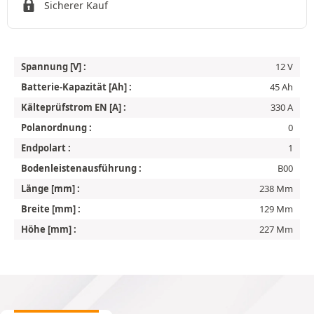
Sicherer Kauf
Spannung [V] :
12 V
Batterie-Kapazität [Ah] :
45 Ah
Kälteprüfstrom EN [A] :
330 A
Polanordnung :
0
Endpolart :
1
Bodenleistenausführung :
B00
Länge [mm] :
238 Mm
Breite [mm] :
129 Mm
Höhe [mm] :
227 Mm