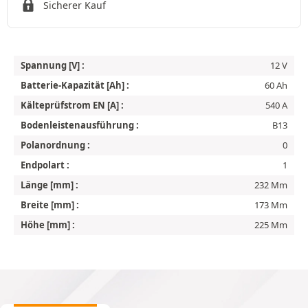
Sicherer Kauf
Spannung [V] :
12 V
Batterie-Kapazität [Ah] :
60 Ah
Kälteprüfstrom EN [A] :
540 A
Bodenleistenausführung :
B13
Polanordnung :
0
Endpolart :
1
Länge [mm] :
232 Mm
Breite [mm] :
173 Mm
Höhe [mm] :
225 Mm