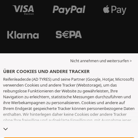
Nicht annehmen und weitersurfen >
ÜBER COOKIES UND ANDERE TRACKER
Reifenleader.de (AD TYRES) und seine Partner (Google, Hotjar, Microsoft)
verwenden Cookies und andere Tracker (Webstorage), um das
reibungslose Funktionieren der Website zu gewährleisten, Ihre
Navigation zu erleichtern, statistische Messungen durchzuführen und
ihre Werbekampagnen zu personalisieren. Cookies und andere auf
Ihrem Endgerät gespeicherte Tracker können personenbezogene Daten
enthalten. Wir hinterlegen daher keine Cookies oder andere Tracker
ohne Ihre freiwillige und aufgeklärte Einwilligung, mit Ausnahme jener,
die für den Betrieb der Webseite unerlässlich sind. Wir speichern Ihre
Auswahl für einen Zeitraum von 6 Monaten. Sie können Ihre
Einwilligung jederzeit widerrufen, indem Sie die Webseite
Cookies und