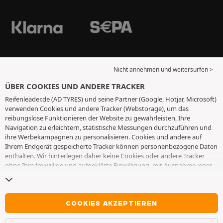
Nicht annehmen und weitersurfen >
ÜBER COOKIES UND ANDERE TRACKER
Reifenleader.de (AD TYRES) und seine Partner (Google, Hotjar, Microsoft)
verwenden Cookies und andere Tracker (Webstorage), um das
reibungslose Funktionieren der Website zu gewährleisten, Ihre
Navigation zu erleichtern, statistische Messungen durchzuführen und
ihre Werbekampagnen zu personalisieren. Cookies und andere auf
Ihrem Endgerät gespeicherte Tracker können personenbezogene Daten
enthalten. Wir hinterlegen daher keine Cookies oder andere Tracker
ohne Ihre freiwillige und aufgeklärte Einwilligung, mit Ausnahme jener,
die für den Betrieb der Webseite unerlässlich sind. Wir speichern Ihre
Auswahl für einen Zeitraum von 6 Monaten. Sie können Ihre
Einwilligung jederzeit widerrufen, indem Sie die Webseite
Cookies und
andere Tracker
besuchen. Sie haben die Möglichkeit, Ihre Navigation
COOKIES AKZEPTIEREN
fortzusetzen, ohne die Hinterlegung von Cookies oder anderen
Trackern zu akzeptieren. Die Ablehnung hat keinen Einfluss auf Ihren