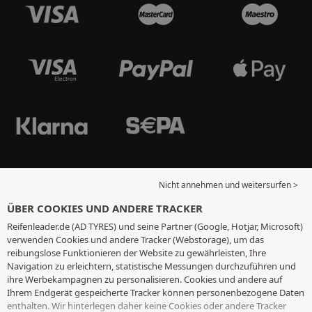
Nicht annehmen und weitersurfen >
ÜBER COOKIES UND ANDERE TRACKER
Reifenleader.de (AD TYRES) und seine Partner (Google, Hotjar, Microsoft)
verwenden Cookies und andere Tracker (Webstorage), um das
reibungslose Funktionieren der Website zu gewährleisten, Ihre
Navigation zu erleichtern, statistische Messungen durchzuführen und
ihre Werbekampagnen zu personalisieren. Cookies und andere auf
Ihrem Endgerät gespeicherte Tracker können personenbezogene Daten
enthalten. Wir hinterlegen daher keine Cookies oder andere Tracker