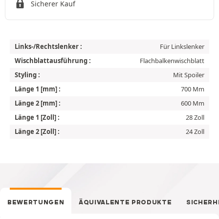
Sicherer Kauf
Links-/Rechtslenker :
Für Linkslenker
Wischblattausführung :
Flachbalkenwischblatt
Styling :
Mit Spoiler
Länge 1 [mm] :
700 Mm
Länge 2 [mm] :
600 Mm
Länge 1 [Zoll] :
28 Zoll
Länge 2 [Zoll] :
24 Zoll
BEWERTUNGEN
ÄQUIVALENTE PRODUKTE
SICHERH