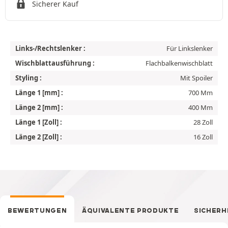
Sicherer Kauf
Links-/Rechtslenker :
Für Linkslenker
Wischblattausführung :
Flachbalkenwischblatt
Styling :
Mit Spoiler
Länge 1 [mm] :
700 Mm
Länge 2 [mm] :
400 Mm
Länge 1 [Zoll] :
28 Zoll
Länge 2 [Zoll] :
16 Zoll
BEWERTUNGEN
ÄQUIVALENTE PRODUKTE
SICHERH