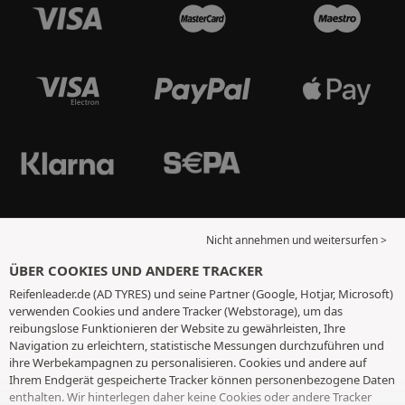
Nicht annehmen und weitersurfen >
ÜBER COOKIES UND ANDERE TRACKER
Reifenleader.de (AD TYRES) und seine Partner (Google, Hotjar, Microsoft)
verwenden Cookies und andere Tracker (Webstorage), um das
reibungslose Funktionieren der Website zu gewährleisten, Ihre
Navigation zu erleichtern, statistische Messungen durchzuführen und
ihre Werbekampagnen zu personalisieren. Cookies und andere auf
Ihrem Endgerät gespeicherte Tracker können personenbezogene Daten
enthalten. Wir hinterlegen daher keine Cookies oder andere Tracker