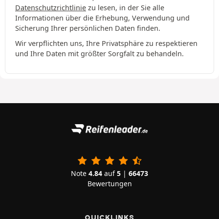
Datenschutzrichtlinie
zu lesen, in der Sie alle
Informationen über die Erhebung, Verwendung und
Sicherung Ihrer persönlichen Daten finden.
Wir verpflichten uns, Ihre Privatsphäre zu respektieren
und Ihre Daten mit größter Sorgfalt zu behandeln.
Note
4.84
auf
5
|
66473
Bewertungen
QUICKLINKS