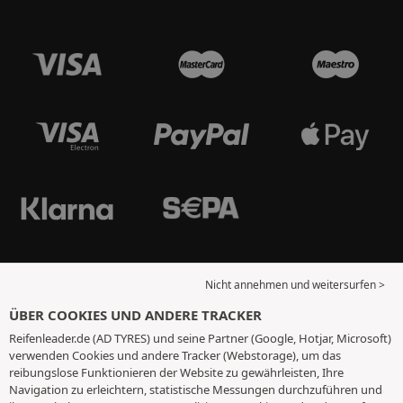
Nicht annehmen und weitersurfen >
ÜBER COOKIES UND ANDERE TRACKER
Reifenleader.de (AD TYRES) und seine Partner (Google, Hotjar, Microsoft)
verwenden Cookies und andere Tracker (Webstorage), um das
reibungslose Funktionieren der Website zu gewährleisten, Ihre
Navigation zu erleichtern, statistische Messungen durchzuführen und