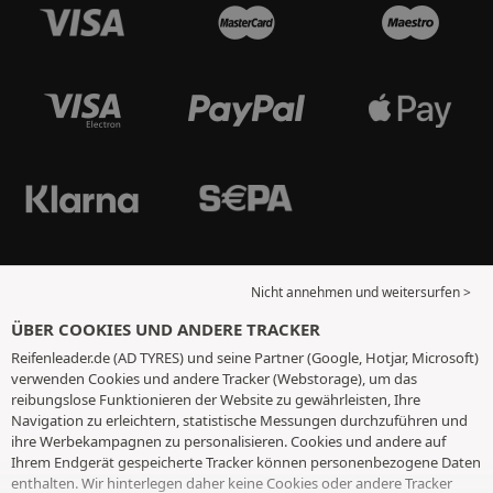
Nicht annehmen und weitersurfen >
ÜBER COOKIES UND ANDERE TRACKER
Reifenleader.de (AD TYRES) und seine Partner (Google, Hotjar, Microsoft)
verwenden Cookies und andere Tracker (Webstorage), um das
reibungslose Funktionieren der Website zu gewährleisten, Ihre
Navigation zu erleichtern, statistische Messungen durchzuführen und
ihre Werbekampagnen zu personalisieren. Cookies und andere auf
Ihrem Endgerät gespeicherte Tracker können personenbezogene Daten
enthalten. Wir hinterlegen daher keine Cookies oder andere Tracker