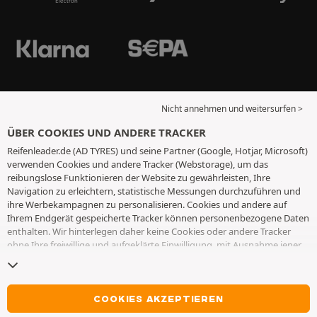
Nicht annehmen und weitersurfen >
ÜBER COOKIES UND ANDERE TRACKER
Reifenleader.de (AD TYRES) und seine Partner (Google, Hotjar, Microsoft)
verwenden Cookies und andere Tracker (Webstorage), um das
reibungslose Funktionieren der Website zu gewährleisten, Ihre
Navigation zu erleichtern, statistische Messungen durchzuführen und
ihre Werbekampagnen zu personalisieren. Cookies und andere auf
Ihrem Endgerät gespeicherte Tracker können personenbezogene Daten
enthalten. Wir hinterlegen daher keine Cookies oder andere Tracker
ohne Ihre freiwillige und aufgeklärte Einwilligung, mit Ausnahme jener,
die für den Betrieb der Webseite unerlässlich sind. Wir speichern Ihre
Auswahl für einen Zeitraum von 6 Monaten. Sie können Ihre
Einwilligung jederzeit widerrufen, indem Sie die Webseite
Cookies und
andere Tracker
besuchen. Sie haben die Möglichkeit, Ihre Navigation
COOKIES AKZEPTIEREN
fortzusetzen, ohne die Hinterlegung von Cookies oder anderen