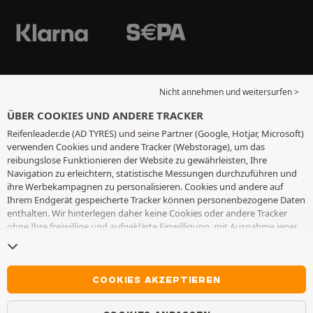
Nicht annehmen und weitersurfen >
ÜBER COOKIES UND ANDERE TRACKER
Reifenleader.de (AD TYRES) und seine Partner (Google, Hotjar, Microsoft)
verwenden Cookies und andere Tracker (Webstorage), um das
reibungslose Funktionieren der Website zu gewährleisten, Ihre
Navigation zu erleichtern, statistische Messungen durchzuführen und
ihre Werbekampagnen zu personalisieren. Cookies und andere auf
Ihrem Endgerät gespeicherte Tracker können personenbezogene Daten
enthalten. Wir hinterlegen daher keine Cookies oder andere Tracker
ohne Ihre freiwillige und aufgeklärte Einwilligung, mit Ausnahme jener,
die für den Betrieb der Webseite unerlässlich sind. Wir speichern Ihre
Auswahl für einen Zeitraum von 6 Monaten. Sie können Ihre
Einwilligung jederzeit widerrufen, indem Sie die Webseite
Cookies und
andere Tracker
besuchen. Sie haben die Möglichkeit, Ihre Navigation
COOKIES AKZEPTIEREN
fortzusetzen, ohne die Hinterlegung von Cookies oder anderen
Trackern zu akzeptieren. Die Ablehnung hat keinen Einfluss auf Ihren