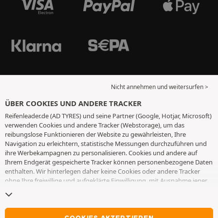
Nicht annehmen und weitersurfen >
ÜBER COOKIES UND ANDERE TRACKER
Reifenleader.de (AD TYRES) und seine Partner (Google, Hotjar, Microsoft)
verwenden Cookies und andere Tracker (Webstorage), um das
reibungslose Funktionieren der Website zu gewährleisten, Ihre
Navigation zu erleichtern, statistische Messungen durchzuführen und
ihre Werbekampagnen zu personalisieren. Cookies und andere auf
Ihrem Endgerät gespeicherte Tracker können personenbezogene Daten
enthalten. Wir hinterlegen daher keine Cookies oder andere Tracker
ohne Ihre freiwillige und aufgeklärte Einwilligung, mit Ausnahme jener,
die für den Betrieb der Webseite unerlässlich sind. Wir speichern Ihre
Auswahl für einen Zeitraum von 6 Monaten. Sie können Ihre
Einwilligung jederzeit widerrufen, indem Sie die Webseite
Cookies und
andere Tracker
besuchen. Sie haben die Möglichkeit, Ihre Navigation
COOKIES AKZEPTIEREN