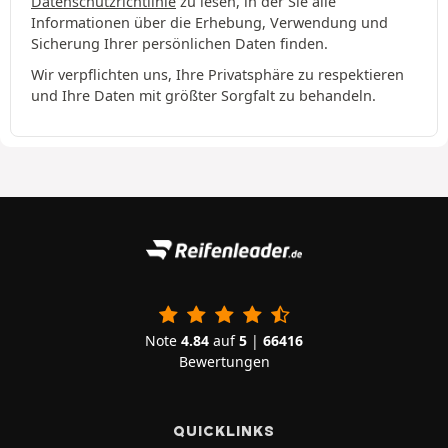
Datenschutzrichtlinie
zu lesen, in der Sie alle
Informationen über die Erhebung, Verwendung und
Sicherung Ihrer persönlichen Daten finden.
Wir verpflichten uns, Ihre Privatsphäre zu respektieren
und Ihre Daten mit größter Sorgfalt zu behandeln.
Note
4.84
auf
5
|
66416
Bewertungen
QUICKLINKS