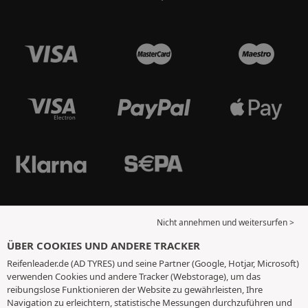
Nicht annehmen und weitersurfen >
ÜBER COOKIES UND ANDERE TRACKER
Reifenleader.de (AD TYRES) und seine Partner (Google, Hotjar, Microsoft)
verwenden Cookies und andere Tracker (Webstorage), um das
reibungslose Funktionieren der Website zu gewährleisten, Ihre
Navigation zu erleichtern, statistische Messungen durchzuführen und