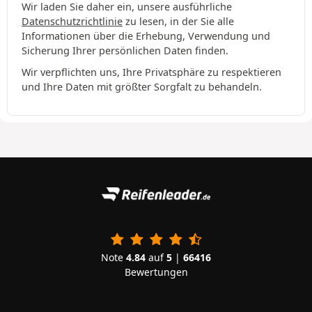
Wir laden Sie daher ein, unsere ausführliche
Datenschutzrichtlinie
zu lesen, in der Sie alle
Informationen über die Erhebung, Verwendung und
Sicherung Ihrer persönlichen Daten finden.
Wir verpflichten uns, Ihre Privatsphäre zu respektieren
und Ihre Daten mit größter Sorgfalt zu behandeln.
Note
4.84
auf
5
|
66416
Bewertungen