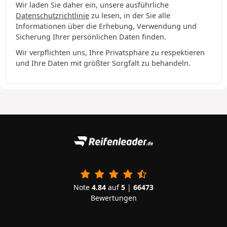
Wir laden Sie daher ein, unsere ausführliche
Datenschutzrichtlinie
zu lesen, in der Sie alle
Informationen über die Erhebung, Verwendung und
Sicherung Ihrer persönlichen Daten finden.
Wir verpflichten uns, Ihre Privatsphäre zu respektieren
und Ihre Daten mit größter Sorgfalt zu behandeln.
Note
4.84
auf
5
|
66473
Bewertungen