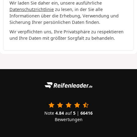
Wir laden Sie daher ein, unsere ausführliche
Datenschutzrichtlinie
zu lesen, in der Sie alle
Informationen über die Erhebung, Verwendung und
Sicherung Ihrer persönlichen Daten finden.
Wir verpflichten uns, Ihre Privatsphäre zu respektieren
und Ihre Daten mit größter Sorgfalt zu behandeln.
Note
4.84
auf
5
|
66416
Bewertungen