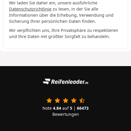
Wir laden Sie daher ein, unsere ausführliche
Datenschutzrichtlinie
zu lesen, in der Sie alle
Informationen über die Erhebung, Verwendung und
Sicherung Ihrer persönlichen Daten finden.
Wir verpflichten uns, Ihre Privatsphäre zu respektieren
und Ihre Daten mit größter Sorgfalt zu behandeln.
Note
4.84
auf
5
|
66473
Bewertungen