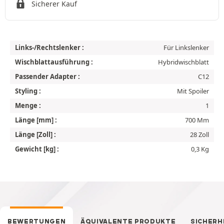
Sicherer Kauf
Links-/Rechtslenker :
Für Linkslenker
Wischblattausführung :
Hybridwischblatt
Passender Adapter :
C12
Styling :
Mit Spoiler
Menge :
1
Länge [mm] :
700 Mm
Länge [Zoll] :
28 Zoll
Gewicht [kg] :
0,3 Kg
BEWERTUNGEN
ÄQUIVALENTE PRODUKTE
SICHERH