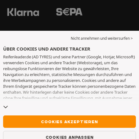
Nicht annehmen und weitersurfen >
ÜBER COOKIES UND ANDERE TRACKER
Reifenleader.de (AD TYRES) und seine Partner (Google, Hotjar, Microsoft)
verwenden Cookies und andere Tracker (Webstorage), um das
reibungslose Funktionieren der Website zu gewährleisten, Ihre
Navigation zu erleichtern, statistische Messungen durchzuführen und
ihre Werbekampagnen zu personalisieren. Cookies und andere auf
Ihrem Endgerät gespeicherte Tracker können personenbezogene Daten
enthalten. Wir hinterlegen daher keine Cookies oder andere Tracker
ohne Ihre freiwillige und aufgeklärte Einwilligung, mit Ausnahme jener,
die für den Betrieb der Webseite unerlässlich sind. Wir speichern Ihre
Auswahl für einen Zeitraum von 6 Monaten. Sie können Ihre
Einwilligung jederzeit widerrufen, indem Sie die Webseite
Cookies und
andere Tracker
besuchen. Sie haben die Möglichkeit, Ihre Navigation
COOKIES AKZEPTIEREN
fortzusetzen, ohne die Hinterlegung von Cookies oder anderen
Trackern zu akzeptieren. Die Ablehnung hat keinen Einfluss auf Ihren
COOKIES ANPASSEN