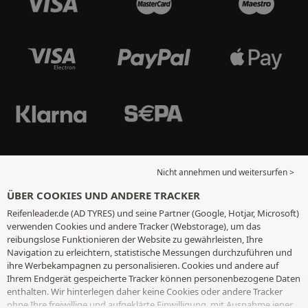
Nicht annehmen und weitersurfen >
ÜBER COOKIES UND ANDERE TRACKER
Reifenleader.de (AD TYRES) und seine Partner (Google, Hotjar, Microsoft)
verwenden Cookies und andere Tracker (Webstorage), um das
reibungslose Funktionieren der Website zu gewährleisten, Ihre
Navigation zu erleichtern, statistische Messungen durchzuführen und
ihre Werbekampagnen zu personalisieren. Cookies und andere auf
Ihrem Endgerät gespeicherte Tracker können personenbezogene Daten
enthalten. Wir hinterlegen daher keine Cookies oder andere Tracker
ohne Ihre freiwillige und aufgeklärte Einwilligung, mit Ausnahme jener,