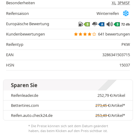
Besonderheiten
XL
3PMSF
Reifensaison
Winterreifen
Europäische Bewertung
72 db
B
A
B
Kundenbewertungen
641 bewertungen
Reifentyp
PKW
EAN
3286341503715
HSN
15037
Sparen Sie
Reifenleader.de
252,79
€
/Artikel
Bettertires.com
273,45
€
/Artikel*
Reifen.auto.check24.de
253,49
€
/Artikel*
* Die Preise können sich seit dem Datum geändert
haben, das beim Klicken auf den Preis sichtbar ist.