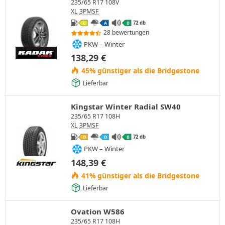
235/65 R17 108V
XL
3PMSF
72 db
C
A
B
28 bewertungen
PKW – Winter
138,29
€
45% günstiger als die Bridgestone
Lieferbar
Kingstar Winter Radial SW40
235/65 R17 108H
XL
3PMSF
72 db
D
D
B
PKW – Winter
148,39
€
41% günstiger als die Bridgestone
Lieferbar
Ovation W586
235/65 R17 108H