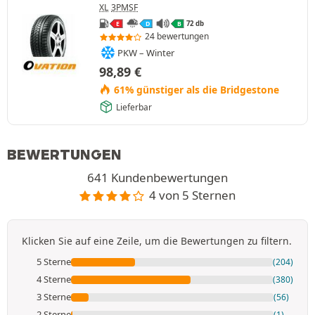
XL
3PMSF
72 db
E
D
B
24 bewertungen
PKW – Winter
98,89
€
61% günstiger als die Bridgestone
Lieferbar
BEWERTUNGEN
641 Kundenbewertungen
4 von 5 Sternen
Klicken Sie auf eine Zeile, um die Bewertungen zu filtern.
5 Sterne
(204)
4 Sterne
(380)
3 Sterne
(56)
2 Sterne
(1)