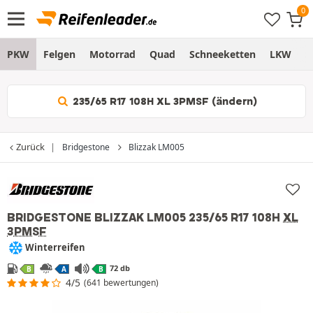
PKW
Felgen
Motorrad
Quad
Schneeketten
LKW
S
235/65 R17 108H XL 3PMSF (ändern)
Zurück
Bridgestone
Blizzak LM005
BRIDGESTONE BLIZZAK LM005
235/65 R17 108H
XL
3PMSF
Winterreifen
72 db
B
A
B
4/5
(641 bewertungen)