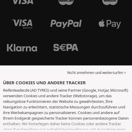
Nicht annehmen und weitersurfen >
ÜBER COOKIES UND ANDERE TRACKER
Reifenleader.de (AD TYRES) und seine Partner (Google, Hotjar, Microsoft)
verwenden Cookies und andere Tracker (Webstorage), um das
reibungslose Funktionieren der Website zu gewährleisten, Ihre
Navigation zu erleichtern, statistische Messungen durchzuführen und
ihre Werbekampagnen zu personalisieren. Cookies und andere auf
Ihrem Endgerät gespeicherte Tracker können personenbezogene Daten
enthalten. Wir hinterlegen daher keine Cookies oder andere Tracker
ohne Ihre freiwillige und aufgeklärte Einwilligung, mit Ausnahme jener,