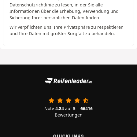
Datenschutzrichtlinie
zu lesen, in der Sie alle
Informationen über die Erhebung, Verwendung und
Sicherung Ihrer persönlichen Daten finden.
Wir verpflichten uns, Ihre Privatsphäre zu respektieren
und Ihre Daten mit größter Sorgfalt zu behandeln.
Note
4.84
auf
5
|
66416
Bewertungen
QUICKLINKS