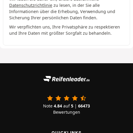
Datenschutzrichtlinie
zu lesen, in der Sie alle
Informationen über die Erhebung, Verwendung und
Sicherung Ihrer persönlichen Daten finden.
Wir verpflichten uns, Ihre Privatsphäre zu respektieren
und Ihre Daten mit größter Sorgfalt zu behandeln.
Note
4.84
auf
5
|
66473
Bewertungen
QUICKLINKS