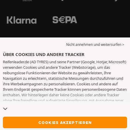
Nicht annehmen und weitersurfen >
ÜBER COOKIES UND ANDERE TRACKER
Reifenleader.de (AD TYRES) und seine Partner (Google, Hotjar, Microsoft)
verwenden Cookies und andere Tracker (Webstorage), um das
reibungslose Funktionieren der Website zu gewährleisten, Ihre
Navigation zu erleichtern, statistische Messungen durchzuführen und
ihre Werbekampagnen zu personalisieren. Cookies und andere auf
Ihrem Endgerät gespeicherte Tracker können personenbezogene Daten
enthalten. Wir hinterlegen daher keine Cookies oder andere Tracker
ohne Ihre freiwillige und aufgeklärte Einwilligung, mit Ausnahme jener,
die für den Betrieb der Webseite unerlässlich sind. Wir speichern Ihre
Auswahl für einen Zeitraum von 6 Monaten. Sie können Ihre
Einwilligung jederzeit widerrufen, indem Sie die Webseite
Cookies und
andere Tracker
besuchen. Sie haben die Möglichkeit, Ihre Navigation
COOKIES AKZEPTIEREN
fortzusetzen, ohne die Hinterlegung von Cookies oder anderen