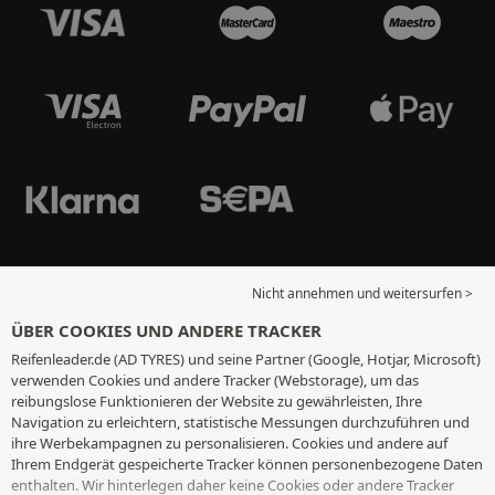
Nicht annehmen und weitersurfen >
ÜBER COOKIES UND ANDERE TRACKER
Reifenleader.de (AD TYRES) und seine Partner (Google, Hotjar, Microsoft)
verwenden Cookies und andere Tracker (Webstorage), um das
reibungslose Funktionieren der Website zu gewährleisten, Ihre
Navigation zu erleichtern, statistische Messungen durchzuführen und
ihre Werbekampagnen zu personalisieren. Cookies und andere auf
Ihrem Endgerät gespeicherte Tracker können personenbezogene Daten
enthalten. Wir hinterlegen daher keine Cookies oder andere Tracker