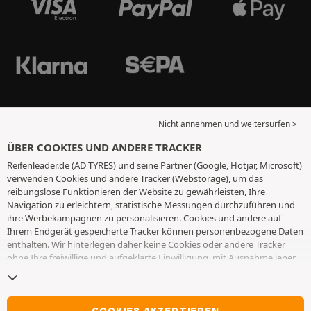
Nicht annehmen und weitersurfen >
ÜBER COOKIES UND ANDERE TRACKER
Reifenleader.de (AD TYRES) und seine Partner (Google, Hotjar, Microsoft)
verwenden Cookies und andere Tracker (Webstorage), um das
reibungslose Funktionieren der Website zu gewährleisten, Ihre
Navigation zu erleichtern, statistische Messungen durchzuführen und
ihre Werbekampagnen zu personalisieren. Cookies und andere auf
Ihrem Endgerät gespeicherte Tracker können personenbezogene Daten
enthalten. Wir hinterlegen daher keine Cookies oder andere Tracker
ohne Ihre freiwillige und aufgeklärte Einwilligung, mit Ausnahme jener,
die für den Betrieb der Webseite unerlässlich sind. Wir speichern Ihre
Auswahl für einen Zeitraum von 6 Monaten. Sie können Ihre
Einwilligung jederzeit widerrufen, indem Sie die Webseite
Cookies und
andere Tracker
besuchen. Sie haben die Möglichkeit, Ihre Navigation
COOKIES AKZEPTIEREN