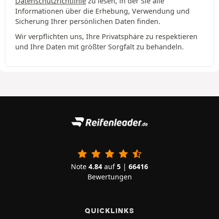
Datenschutzrichtlinie
zu lesen, in der Sie alle
Informationen über die Erhebung, Verwendung und
Sicherung Ihrer persönlichen Daten finden.
Wir verpflichten uns, Ihre Privatsphäre zu respektieren
und Ihre Daten mit größter Sorgfalt zu behandeln.
Note
4.84
auf
5
|
66416
Bewertungen
QUICKLINKS