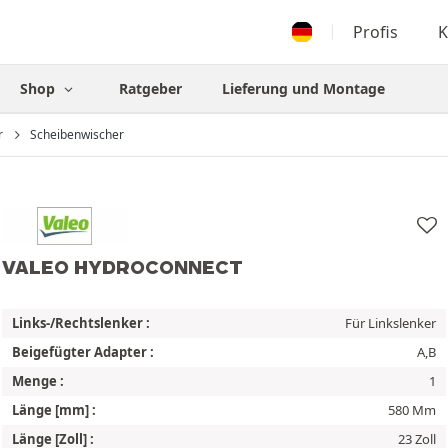
Profis
K
Shop
Ratgeber
Lieferung und Montage
r
Scheibenwischer
VALEO HYDROCONNECT
Links-/Rechtslenker :
Für Linkslenker
Beigefügter Adapter :
A,B
Menge :
1
Länge [mm] :
580 Mm
Länge [Zoll] :
23 Zoll