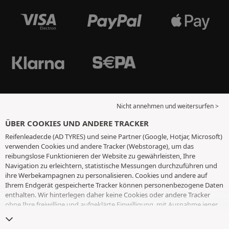
Nicht annehmen und weitersurfen >
ÜBER COOKIES UND ANDERE TRACKER
Reifenleader.de (AD TYRES) und seine Partner (Google, Hotjar, Microsoft)
verwenden Cookies und andere Tracker (Webstorage), um das
reibungslose Funktionieren der Website zu gewährleisten, Ihre
Navigation zu erleichtern, statistische Messungen durchzuführen und
ihre Werbekampagnen zu personalisieren. Cookies und andere auf
Ihrem Endgerät gespeicherte Tracker können personenbezogene Daten
enthalten. Wir hinterlegen daher keine Cookies oder andere Tracker
ohne Ihre freiwillige und aufgeklärte Einwilligung, mit Ausnahme jener,
die für den Betrieb der Webseite unerlässlich sind. Wir speichern Ihre
Auswahl für einen Zeitraum von 6 Monaten. Sie können Ihre