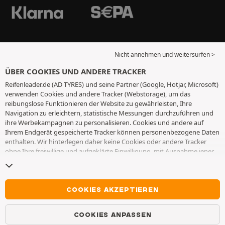
Nicht annehmen und weitersurfen >
ÜBER COOKIES UND ANDERE TRACKER
Reifenleader.de (AD TYRES) und seine Partner (Google, Hotjar, Microsoft)
verwenden Cookies und andere Tracker (Webstorage), um das
reibungslose Funktionieren der Website zu gewährleisten, Ihre
Navigation zu erleichtern, statistische Messungen durchzuführen und
ihre Werbekampagnen zu personalisieren. Cookies und andere auf
Ihrem Endgerät gespeicherte Tracker können personenbezogene Daten
enthalten. Wir hinterlegen daher keine Cookies oder andere Tracker
ohne Ihre freiwillige und aufgeklärte Einwilligung, mit Ausnahme jener,
die für den Betrieb der Webseite unerlässlich sind. Wir speichern Ihre
Auswahl für einen Zeitraum von 6 Monaten. Sie können Ihre
Einwilligung jederzeit widerrufen, indem Sie die Webseite
Cookies und
andere Tracker
besuchen. Sie haben die Möglichkeit, Ihre Navigation
COOKIES AKZEPTIEREN
fortzusetzen, ohne die Hinterlegung von Cookies oder anderen
Trackern zu akzeptieren. Die Ablehnung hat keinen Einfluss auf Ihren
COOKIES ANPASSEN
Zugriff zu den angebotenen Dienstleistungen AD TYRES. Weitere