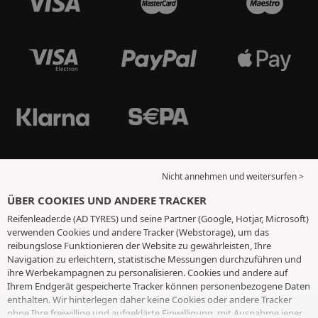
Nicht annehmen und weitersurfen >
ÜBER COOKIES UND ANDERE TRACKER
Reifenleader.de (AD TYRES) und seine Partner (Google, Hotjar, Microsoft)
verwenden Cookies und andere Tracker (Webstorage), um das
reibungslose Funktionieren der Website zu gewährleisten, Ihre
Navigation zu erleichtern, statistische Messungen durchzuführen und
ihre Werbekampagnen zu personalisieren. Cookies und andere auf
Ihrem Endgerät gespeicherte Tracker können personenbezogene Daten
enthalten. Wir hinterlegen daher keine Cookies oder andere Tracker
ohne Ihre freiwillige und aufgeklärte Einwilligung, mit Ausnahme jener,