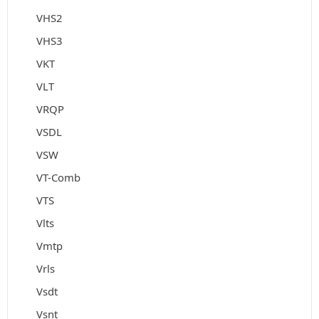
VHS2
VHS3
VKT
VLT
VRQP
VSDL
VSW
VT-Comb
VTS
Vlts
Vmtp
Vrls
Vsdt
Vsnt