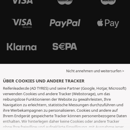
Nicht annehmen und weitersurfen >
ÜBER COOKIES UND ANDERE TRACKER
Reifenleader.de (AD TYRES) und seine Partner (Google, Hotjar, Microsoft)
verwenden Cookies und andere Tracker (Webstorage), um das
reibungslose Funktionieren der Website zu gewährleisten, Ihre
Navigation zu erleichtern, statistische Messungen durchzuführen und
ihre Werbekampagnen zu personalisieren. Cookies und andere auf
Ihrem Endgerät gespeicherte Tracker können personenbezogene Daten
enthalten. Wir hinterlegen daher keine Cookies oder andere Tracker
ohne Ihre freiwillige und aufgeklärte Einwilligung, mit Ausnahme jener,