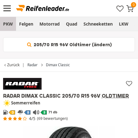
PKW
Felgen
Motorrad
Quad
Schneeketten
LKW
S
205/70 R15 96V Oldtimer (ändern)
Zurück
Radar
Dimax Classic
RADAR DIMAX CLASSIC
205/70 R15 96V
OLDTIMER
Sommerreifen
71 db
D
B
B
4/5
(69 bewertungen)