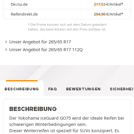
De.rsu.de
217,53
€
/Artikel*
Reifendirekt.de
204,98
€
/Artikel*
* Die Preise können sich seit dem Datum geändert
haben, das beim Klicken auf den Preis sichtbar ist.
Unser Angebot für 265/65 R17
Unser Angebot für 265/65 R17 112Q
BESCHREIBUNG
FAQ
BEWERTUNGEN
SICHERHEI
BESCHREIBUNG
Der Yokohama iceGuard GO75 wird der ideale Reifen bei
schwierigen Winterbedingungen sein.
Dieser Winterreifen ist speziell für SUVs konzipiert. Es