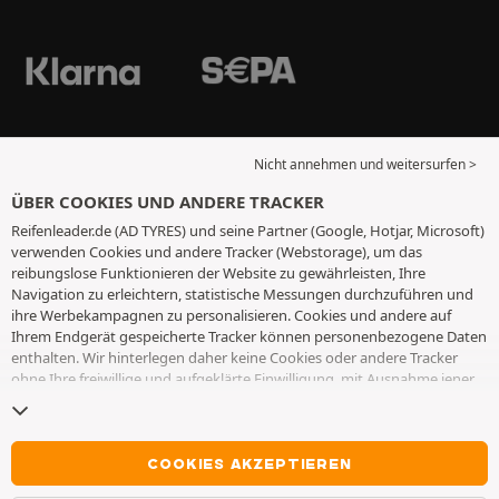
Nicht annehmen und weitersurfen >
ÜBER COOKIES UND ANDERE TRACKER
Reifenleader.de (AD TYRES) und seine Partner (Google, Hotjar, Microsoft)
verwenden Cookies und andere Tracker (Webstorage), um das
reibungslose Funktionieren der Website zu gewährleisten, Ihre
Navigation zu erleichtern, statistische Messungen durchzuführen und
ihre Werbekampagnen zu personalisieren. Cookies und andere auf
Ihrem Endgerät gespeicherte Tracker können personenbezogene Daten
enthalten. Wir hinterlegen daher keine Cookies oder andere Tracker
ohne Ihre freiwillige und aufgeklärte Einwilligung, mit Ausnahme jener,
die für den Betrieb der Webseite unerlässlich sind. Wir speichern Ihre
Auswahl für einen Zeitraum von 6 Monaten. Sie können Ihre
Einwilligung jederzeit widerrufen, indem Sie die Webseite
Cookies und
andere Tracker
besuchen. Sie haben die Möglichkeit, Ihre Navigation
COOKIES AKZEPTIEREN
fortzusetzen, ohne die Hinterlegung von Cookies oder anderen