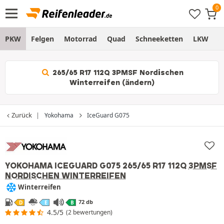
PKW
Felgen
Motorrad
Quad
Schneeketten
LKW
S
265/65 R17 112Q 3PMSF Nordischen
Winterreifen (ändern)
Zurück
Yokohama
IceGuard G075
YOKOHAMA ICEGUARD G075
265/65 R17 112Q
3PMSF
NORDISCHEN WINTERREIFEN
Winterreifen
72 db
D
E
B
4.5/5
(2 bewertungen)