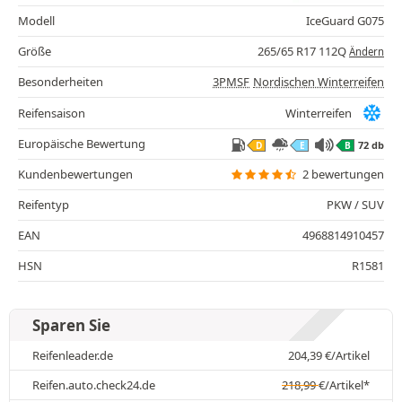
Modell
IceGuard G075
Größe
265/65 R17 112Q
Ändern
Besonderheiten
3PMSF
Nordischen Winterreifen
Reifensaison
Winterreifen
Europäische Bewertung
72 db
D
E
B
Kundenbewertungen
2 bewertungen
Reifentyp
PKW / SUV
EAN
4968814910457
HSN
R1581
Sparen Sie
Reifenleader.de
204,39
€
/Artikel
Reifen.auto.check24.de
218,99
€
/Artikel*