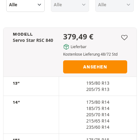
379,49
€
MODELL
Servo Star RSC 840
Lieferbar
Kostenlose Lieferung 48/72 Std
ANSEHEN
195/80 R13
13"
205/75 R13
175/80 R14
14"
185/75 R14
205/70 R14
215/65 R14
235/60 R14
175/75 R15