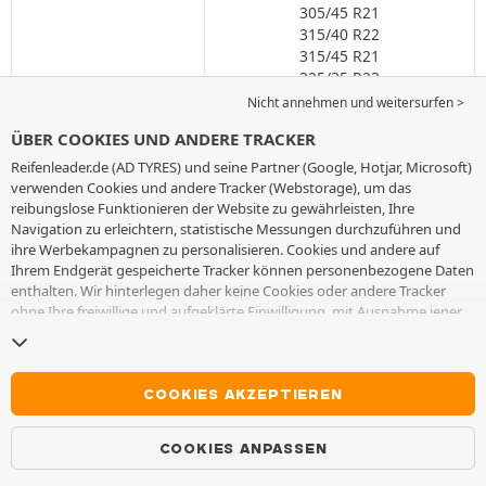
305/45 R21
315/40 R22
315/45 R21
325/35 R23
325/40 R22
Nicht annehmen und weitersurfen >
ÜBER COOKIES UND ANDERE TRACKER
BEWERTUNGEN
Reifenleader.de (AD TYRES) und seine Partner (Google, Hotjar, Microsoft)
verwenden Cookies und andere Tracker (Webstorage), um das
3 Kundenbewertungen
reibungslose Funktionieren der Website zu gewährleisten, Ihre
3.5 von 5 Sternen
Navigation zu erleichtern, statistische Messungen durchzuführen und
ihre Werbekampagnen zu personalisieren. Cookies und andere auf
Ihrem Endgerät gespeicherte Tracker können personenbezogene Daten
KUNDENZUFRIEDENHEIT
enthalten. Wir hinterlegen daher keine Cookies oder andere Tracker
Um dieses Produkt bewerten zu können, müssen Sie zuvor
ohne Ihre freiwillige und aufgeklärte Einwilligung, mit Ausnahme jener,
die für den Betrieb der Webseite unerlässlich sind. Wir speichern Ihre
eine Bestellung aufgegeben haben. Wir informieren Sie,
Auswahl für einen Zeitraum von 6 Monaten. Sie können Ihre
dass die auf der Website hinterlassenen Bewertungen
Einwilligung jederzeit widerrufen, indem Sie die Webseite
Cookies und
einer
Kontrollverfahren
unterliegen. Die Bewertungen
andere Tracker
besuchen. Sie haben die Möglichkeit, Ihre Navigation
COOKIES AKZEPTIEREN
werden ausschließlich in chronologischer Reihenfolge
fortzusetzen, ohne die Hinterlegung von Cookies oder anderen
sortiert.
Trackern zu akzeptieren. Die Ablehnung hat keinen Einfluss auf Ihren
COOKIES ANPASSEN
Zugriff zu den angebotenen Dienstleistungen AD TYRES. Weitere
Informationen finden Sie auf der
Webseite Cookies und andere Tracker
.